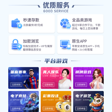
运动，更是一个充满热血与梦想的舞台。无
论是在校园的操场上，还是街头的篮球场，
每一次投篮、每一次奔跑，都承载着我们对
自由与荣耀的追求。在这篇文章中，我们将
深入探讨“打篮球的那些年”，通过装逼与热
血交织的故事，展现那些年少时光里我们所
经历的拼搏、友情和成长。文章将从四个方
面进行详细阐述：热爱篮球的初心、团队精
神的重要性、面对挫折的勇气以及青春记忆
中的装逼瞬间。希望能带你回到那段充满激
情与梦想的岁月。
1、第一个小标题
热爱篮球的初心往往源于孩提时代的一次偶
然接触。或许是看到一场精彩的比赛，或许
是被身边朋友感染，无论是什么原因，这种
热情都在心底悄然滋长。当我们第一次握上
篮球的时候，那种感觉让人无比兴奋，仿佛
整个世界都在我们的手中旋转。