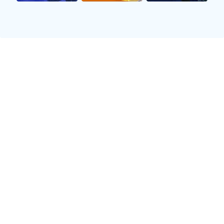
励、相互支持，共同面对挑战。在这样的氛
围中，她们不仅收获了友谊，还学会了如何
在压力下保持乐观。这种积极向上的态度，
将伴随她们走过人生的各个阶段。
此外，通过参与比赛，她们还获得了展示自
我的机会。在众多观众面前表现自己的才
华，无疑增强了她们的自信心。这种自信不
仅体现在球场上，也渗透到生活中的方方面
面，让她们敢于追求自己的梦想。
2、团队合作的重要
性
足球是一项高度依赖团队配合的运动，而这
种合作精神对于女孩子来说尤为重要。在球
队中，每个队员都有各自的位置与角色，只
有通过默契配合才能取得胜利。这样的经历
教会她们如何在集体中找到自己的位置，并
为共同目标而努力。